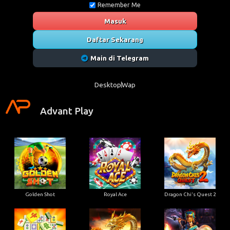
Remember Me
Masuk
Daftar Sekarang
Main di Telegram
Desktop
Wap
Advant Play
Golden Shot
Royal Ace
Dragon Chi's Quest 2