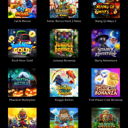
Cat & Mouse
Aztec: Bonus Hunt 2 Xmas
Xiang Qi Ways 2
Rush Hour Gold
Jumanji Bonanza
Starry Adventure
Phantom Multiplier
Kingyo Riches
Fish Prawn Crab Bonanza