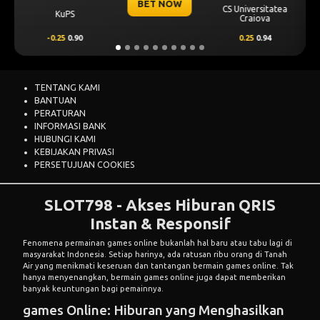
ET NOW
BET N
CS Universitatea
Red Bull Salzburg
Craiova
0.25
0.94
1
0.83
TENTANG KAMI
BANTUAN
PERATURAN
INFORMASI BANK
HUBUNGI KAMI
KEBIJAKAN PRIVASI
PERSETUJUAN COOKIES
SLOT798 - Akses Hiburan QRIS
Instan & Responsif
Fenomena permainan
games online
bukanlah hal baru atau tabu lagi di
masyarakat Indonesia. Setiap harinya, ada ratusan ribu orang di Tanah
Air yang menikmati keseruan dan tantangan bermain games online. Tak
hanya menyenangkan, bermain games online juga dapat memberikan
banyak keuntungan bagi pemainnya.
games Online: Hiburan yang Menghasilkan