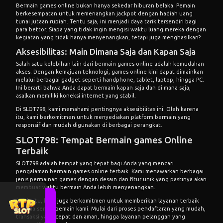
Bermain games online bukan hanya sekedar hiburan belaka. Pemain
berkesempatan untuk memenangkan jackpot dengan hadiah uang
tunai jutaan rupiah. Tentu saja, ini menjadi daya tarik tersendiri bagi
para bettor. Siapa yang tidak ingin mengisi waktu luang mereka dengan
kegiatan yang tidak hanya menyenangkan, tetapi juga menghasilkan?
Aksesibilitas: Main Dimana Saja dan Kapan Saja
Salah satu kelebihan lain dari bermain games online adalah kemudahan
akses. Dengan kemajuan teknologi, games online kini dapat dimainkan
melalui berbagai gadget seperti handphone, tablet, laptop, hingga PC.
Ini berarti bahwa Anda dapat bermain kapan saja dan di mana saja,
asalkan memiliki koneksi internet yang stabil.
Di
SLOT798
, kami memahami pentingnya aksesibilitas ini. Oleh karena
itu, kami berkomitmen untuk menyediakan platform bermain yang
responsif dan mudah digunakan di berbagai perangkat.
SLOT798: Tempat Bermain games Online
Terbaik
SLOT798 adalah tempat yang tepat bagi Anda yang mencari
pengalaman bermain games online terbaik. Kami menawarkan berbagai
jenis permainan games dengan desain dan fitur unik yang pastinya akan
membuat waktu bermain Anda lebih menyenangkan.
Selain itu, kami juga berkomitmen untuk memberikan layanan terbaik
kepada semua pemain kami. Mulai dari proses pendaftaran yang mudah,
transaksi yang cepat dan aman, hingga layanan pelanggan yang