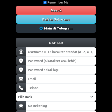
Remember Me
Masuk
Daftar Sekarang
Main di Telegram
DAFTAR