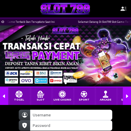
ot Game Terbaik Dan Terupdate Saat Ini
Selamat Datang Di Slot798 Slot Game Terbaik D
TOGEL
SLOT
LIVE CASINO
SPORT
ARCADE
SABU