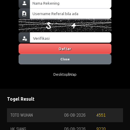
Daftar
Close
Desktop
Wap
Togel Result
TOTO WUHAN
06-08-2026
4551
HK SIANG
06-08-2026
9220