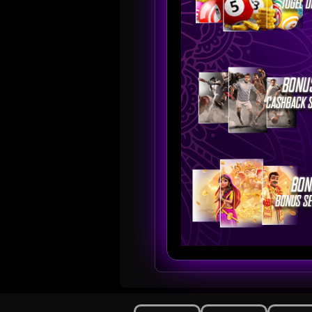
Bonus Rollingan 1% B
Promo Ini Hanya Ber
Bonus New Member T
Bonus ini akan dihit
USER ID yang terindi
Kedapatan Maka Sel
Selasa.
Claim bonus DEPOSIT 
Syarat pembagian Bo
Bonus DEPOSIT Tida
NB: Rollingan adala
Maka Seluruh SALDO
PRIZE TOGEL
kalah, Rollingan buka
Untuk Permainan PP-
4D x 10000
Rollingan 0.3% = Min
bonus untuk satu kal
3D x 1000
Rollingan 0.5% = Min
Jika terindikasi mel
2D x 100
Rollingan 0.6% = Min
BET 4D Rp 100,- Jik
Rollingan 0.8% = Min
x 10.000 = 1.000.0
Rollingan 1% = Mini
BONUS CASHB
BET 3D Rp 100,- Jika
Bonus Rollingan yang
Dibagikan setiap har
1000 = 100.000 < 
Bonus Rollingan di be
BONUS yang didapatk
BET 2D Rp 100,- Jika
Tidak ada batas MAX
Pembagian Bonus Kep
100 = 10.000 < TO
Jika terindikasi me
5% = 5.000 ) Yang Ak
Bonus Rollingan Tid
Total LOSE ( KEKALA
segera hangus!
BONUS REFFER
Keputusan SLOT798 
Bonus Refferal 1% be