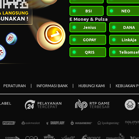
E Money & Pulsa
Jenius
DANA
GOPAY
LinkAja
QRIS
Telkomse
PERATURAN
|
INFORMASI BANK
|
HUBUNGI KAMI
|
KEBIJAKAN P