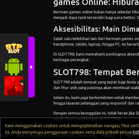
games Online: Hibur
Bermain games online bukan hanya sekedar hibu
menjadi daya tarik tersendiri bagi para bettor.
Aksesibilitas: Main Dim
Neptune Treasure
Crypt
Salah satu kelebihan lain dari bermain games o
handphone, tablet, laptop, hingga PC. Ini berar
Bingo
Di
SLOT798
, kami memahami pentingnya aksesib
berbagai perangkat.
SLOT798: Tempat Ber
SLOT798 adalah tempat yang tepat bagi Anda y
dan fitur unik yang pastinya akan membuat wa
Selain itu, kami juga berkomitmen untuk membe
hingga layanan pelanggan yang responsif dan r
Dengan semua keunggulan ini, tidak heran jika S
sendiri keseruan bermain di SLOT798!
Kami menggunakan cookies untuk mengoptimalkan navigasi, fitur serta
ini, Anda menyetujui penggunaan cookies serta data pribadi sesuai
Keb
© 2015 - 2026 Copyright SLOT798.
All Rights Reserved.
MOBILE
WAP