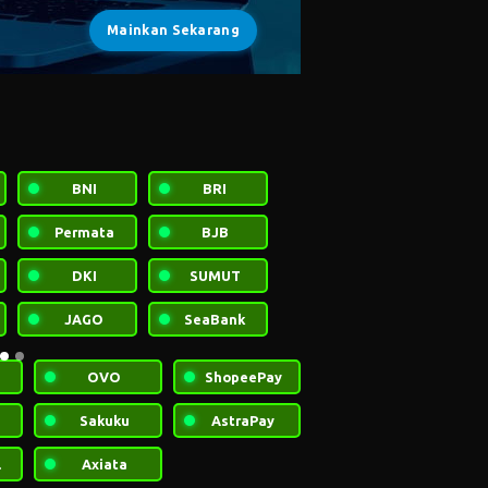
Mainkan Sekarang
r
Pok Deng
Maybank
Mestika
UOB
BluBCA
k
SAQU
OVO
ShopeePay
ice
Royal Tiger Baccarat
Sakuku
AstraPay
l
Axiata