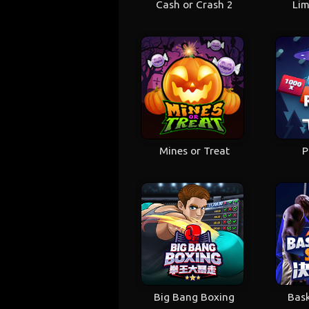
Cash or Crash 2
Lim
Mines or Treat
P
Big Bang Boxing
Bask