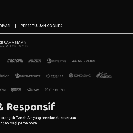
RIVASI
|
PERSETUJUAN COOKIES
rike
Zodiac Bingo
& Responsif
 Bingo
Burning Pearl Bingo
u orang di Tanah Air yang menikmati keseruan
ungan bagi pemainnya.