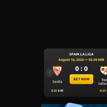
Belangkai
Bac
UEFA CHAMPIONS LEAGUE QUALIF
August 12, 2026 — 01:30 WIB
0 : 0
Previous
BET NOW
SK Sturm
Fener
Graz
-0.5
0.95
0.5
0
Virtual Domino QQ
Vir