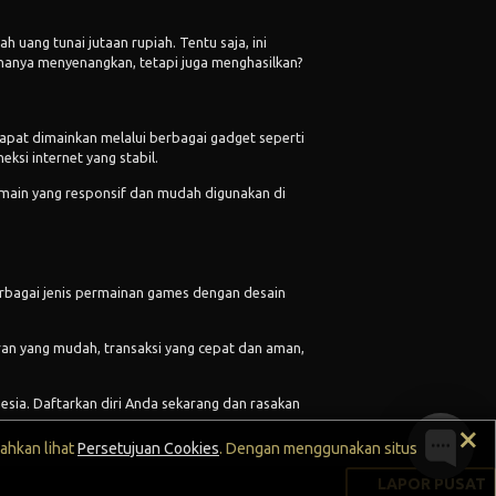
ang tunai jutaan rupiah. Tentu saja, ini
k hanya menyenangkan, tetapi juga menghasilkan?
dapat dimainkan melalui berbagai gadget seperti
ksi internet yang stabil.
rmain yang responsif dan mudah digunakan di
rbagai jenis permainan games dengan desain
ran yang mudah, transaksi yang cepat dan aman,
nesia. Daftarkan diri Anda sekarang dan rasakan
×
ahkan lihat
Persetujuan Cookies
. Dengan menggunakan situs
LAPOR PUSAT