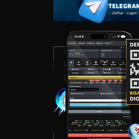
TELEGRA
Daftar
Login
Tai Xiu
Nu
BCA
Mandiri
CIMB
Danamon
PANIN
OCBC
BSI
NEO
Keno