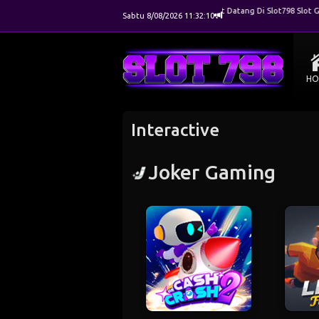
Selamat Datang Di Slot798 Slot Game 
Sabtu 8/08/2026 11:32:11
HO
Interactive
Joker Gaming