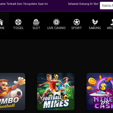
Terbaik Dan Terupdate Saat Ini
Selamat Datang Di Slot798 Slot Game T
jk****xa Berhasil Withdraw Rp 2.094.000,00
ME
TOGEL
SLOT
LIVE CASINO
SPORT
SABUNG
ARC