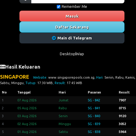
Remember Me
Masuk
Daftar Sekarang
Main di Telegram
Desktop
Wap
Hasil Keluaran
SINGAPORE
Website:
www.singaporepools.com.sg
, Hari:
Senin, Rabu, Kamis,
Sabtu, Minggu
, Tutup:
17:30 WIB
, Result:
17:45 WIB
No
Tanggal
Hari
Pasaran
Result
1
07 Aug 2026
Jumat
SG - 842
7907
2
05 Aug 2026
Rabu
SG - 841
0715
3
03 Aug 2026
Senin
SG - 840
9120
4
02 Aug 2026
Minggu
SG - 839
3052
5
01 Aug 2026
Sabtu
SG - 838
5964