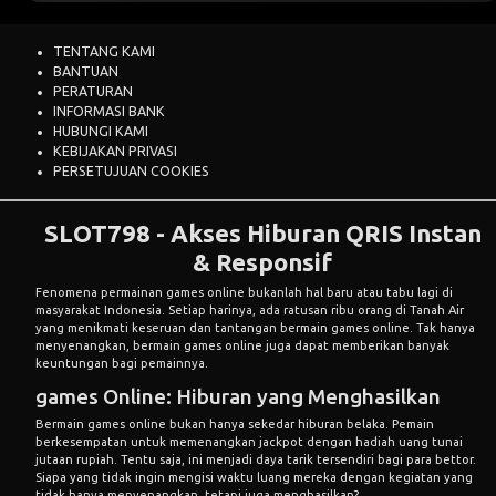
TENTANG KAMI
BANTUAN
PERATURAN
INFORMASI BANK
HUBUNGI KAMI
KEBIJAKAN PRIVASI
PERSETUJUAN COOKIES
SLOT798 - Akses Hiburan QRIS Instan
& Responsif
Fenomena permainan
games online
bukanlah hal baru atau tabu lagi di
masyarakat Indonesia. Setiap harinya, ada ratusan ribu orang di Tanah Air
yang menikmati keseruan dan tantangan bermain games online. Tak hanya
menyenangkan, bermain games online juga dapat memberikan banyak
keuntungan bagi pemainnya.
games Online: Hiburan yang Menghasilkan
Bermain games online bukan hanya sekedar hiburan belaka. Pemain
berkesempatan untuk memenangkan jackpot dengan hadiah uang tunai
jutaan rupiah. Tentu saja, ini menjadi daya tarik tersendiri bagi para bettor.
Siapa yang tidak ingin mengisi waktu luang mereka dengan kegiatan yang
tidak hanya menyenangkan, tetapi juga menghasilkan?