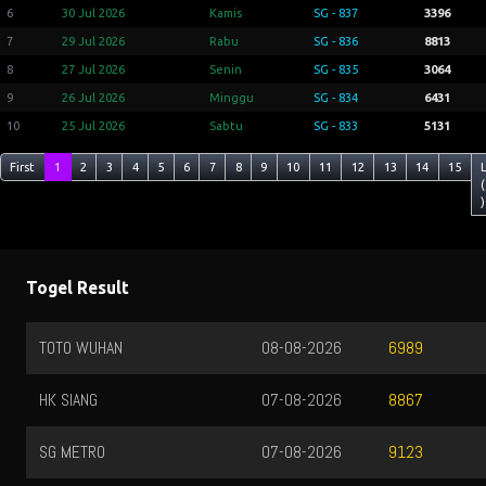
6
30 Jul 2026
Kamis
SG - 837
3396
7
29 Jul 2026
Rabu
SG - 836
8813
8
27 Jul 2026
Senin
SG - 835
3064
9
26 Jul 2026
Minggu
SG - 834
6431
10
25 Jul 2026
Sabtu
SG - 833
5131
First
1
2
3
4
5
6
7
8
9
10
11
12
13
14
15
(
)
Togel Result
TOTO WUHAN
08-08-2026
6989
HK SIANG
07-08-2026
8867
SG METRO
07-08-2026
9123