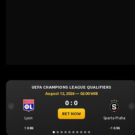
S LEAGUE QUALIFIERS
UEFA CHAMPIONS 
 2026 — 02:00 WIB
August 12, 2
0 : 0
0
Previous
Ne
ET NOW
BE
Sparta Praha
SK Sturm Graz
-1
0.96
-0.5
0.95