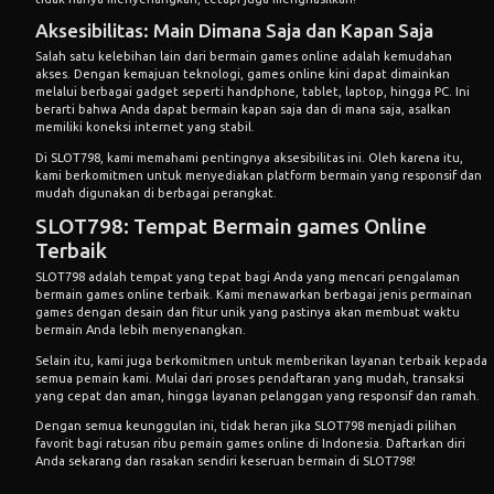
Aksesibilitas: Main Dimana Saja dan Kapan Saja
Salah satu kelebihan lain dari bermain games online adalah kemudahan
akses. Dengan kemajuan teknologi, games online kini dapat dimainkan
melalui berbagai gadget seperti handphone, tablet, laptop, hingga PC. Ini
berarti bahwa Anda dapat bermain kapan saja dan di mana saja, asalkan
memiliki koneksi internet yang stabil.
Di
SLOT798
, kami memahami pentingnya aksesibilitas ini. Oleh karena itu,
kami berkomitmen untuk menyediakan platform bermain yang responsif dan
mudah digunakan di berbagai perangkat.
SLOT798: Tempat Bermain games Online
Terbaik
SLOT798 adalah tempat yang tepat bagi Anda yang mencari pengalaman
bermain games online terbaik. Kami menawarkan berbagai jenis permainan
games dengan desain dan fitur unik yang pastinya akan membuat waktu
bermain Anda lebih menyenangkan.
Selain itu, kami juga berkomitmen untuk memberikan layanan terbaik kepada
semua pemain kami. Mulai dari proses pendaftaran yang mudah, transaksi
yang cepat dan aman, hingga layanan pelanggan yang responsif dan ramah.
Dengan semua keunggulan ini, tidak heran jika SLOT798 menjadi pilihan
favorit bagi ratusan ribu pemain games online di Indonesia. Daftarkan diri
Anda sekarang dan rasakan sendiri keseruan bermain di SLOT798!