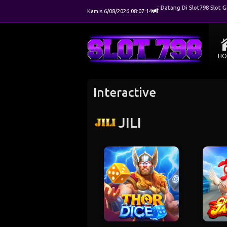
Selamat Datang Di Slot798 Slot Game T
Kamis 6/08/2026 08:07:15
HO
Interactive
JILI