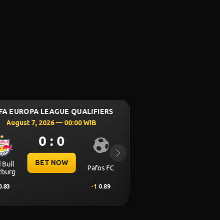
al
Super E-Sabong
FA EUROPA LEAGUE QUALIFIERS
August 7, 2026 — 00:00 WIB
0 : 0
Next
BET NOW
Hradec
Besiktas
alove
25
-0.81
0.25
0.65
us
Mines Gold