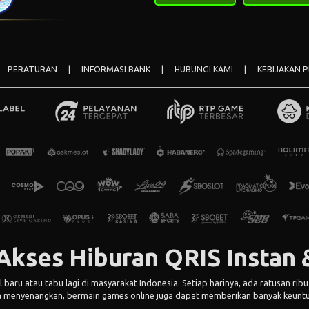
PERATURAN
|
INFORMASI BANK
|
HUBUNGI KAMI
|
KEBIJAKAN P
Drop - Plinko
Crazy Pusher
Crazy Hunt
Empire
Akses Hiburan QRIS Instan 
 baru atau tabu lagi di masyarakat Indonesia. Setiap harinya, ada ratusan rib
mey West M
Crazy Hunter
Secret Trea
a menyenangkan, bermain games online juga dapat memberikan banyak keunt