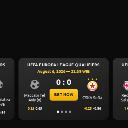
Royale
h Touchdown
Penalty Kick
Crash Go
ERS
UEFA EUROPA LEAGUE QUALIFIERS
UE
August 7, 2026 — 00:00 WIB
0 : 0
BET NOW
Lincoln Red
Omonia
FC 
rs FC
Imps (n)
Nicosia
Kr
0.72
-0.75
-0.80
0.75
0.64
-0.
 Super Chance
Keno Bonus Number
Crash Bon