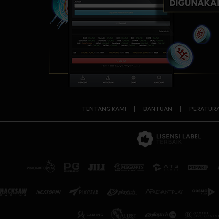
TENTANG KAMI
|
BANTUAN
|
PERATUR