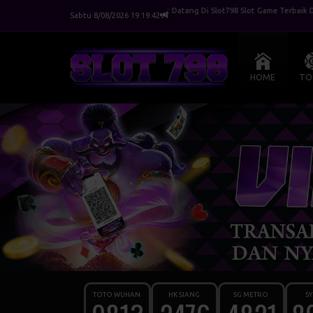
Selamat Datang Di Slot798 Slot Game Terbaik Dan
Sabtu 8/08/2026 19:19:42
HOME
TO
TOTO WUHAN
HK SIANG
SG METRO
S