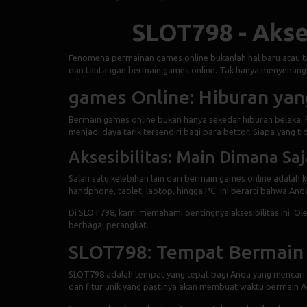
SLOT798 - Akse
Fenomena permainan
games online
bukanlah hal baru atau t
dan tantangan bermain games online. Tak hanya menyenang
games Online: Hiburan ya
Bermain games online bukan hanya sekedar hiburan belaka. 
menjadi daya tarik tersendiri bagi para bettor. Siapa yang 
Aksesibilitas: Main Dimana Sa
Salah satu kelebihan lain dari bermain games online adalah
handphone, tablet, laptop, hingga PC. Ini berarti bahwa Anda
Di
SLOT798
, kami memahami pentingnya aksesibilitas ini. 
berbagai perangkat.
SLOT798: Tempat Bermain 
SLOT798 adalah tempat yang tepat bagi Anda yang mencari
dan fitur unik yang pastinya akan membuat waktu bermain 