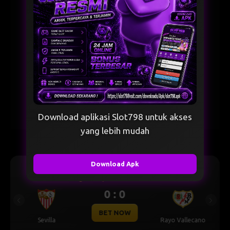
Download aplikasi Slot798 untuk akses
yang lebih mudah
Download Apk
GA
SPAIN LA LIGA
2:30 WIB
August 16, 2026 — 00:30 W
0 : 0
Previous
Next
BET NOW
Rayo Vallecano
Alaves